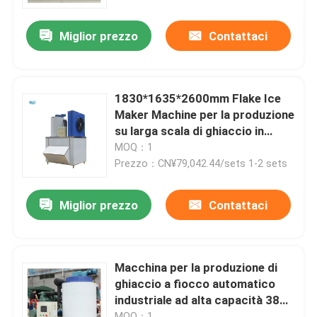
Miglior prezzo
Contattaci
Su di noi
Visita alla fabbrica
1830*1635*2600mm Flake Ice
Maker Machine per la produzione
Controllo della qualità
su larga scala di ghiaccio in
impianti di produzione
MOQ：1
Prezzo：CN¥79,042.44/sets 1-2 sets
Contattaci
Miglior prezzo
Contattaci
Chiedi un preventivo
Macchine per ghiaccio a tubo
Macchina per la produzione di
ghiaccio a fiocco automatico
industriale ad alta capacità 380V
macchine per il ghiaccio a grandi cubi
5000kg Capacità di stoccaggio
MOQ：1