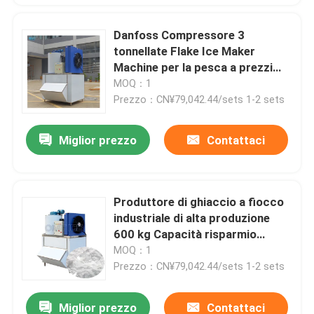
Danfoss Compressore 3
tonnellate Flake Ice Maker
Machine per la pesca a prezzi
accessibili Diretto
MOQ：1
Prezzo：CN¥79,042.44/sets 1-2 sets
Miglior prezzo
Contattaci
Produttore di ghiaccio a fiocco
industriale di alta produzione
600 kg Capacità risparmio
energetico basso rumore
MOQ：1
Prezzo：CN¥79,042.44/sets 1-2 sets
Miglior prezzo
Contattaci