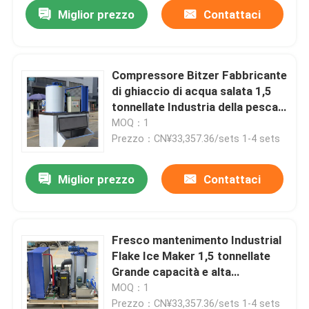
Miglior prezzo
Contattaci
Compressore Bitzer Fabbricante
di ghiaccio di acqua salata 1,5
tonnellate Industria della pesca
Macchina per la produzione di
MOQ：1
ghiaccio a fiocchi
Prezzo：CN¥33,357.36/sets 1-4 sets
Miglior prezzo
Contattaci
Casa.
Fresco mantenimento Industrial
Flake Ice Maker 1,5 tonnellate
Prodotti
Grande capacità e alta
affidabilità
MOQ：1
Show VR
Prezzo：CN¥33,357.36/sets 1-4 sets