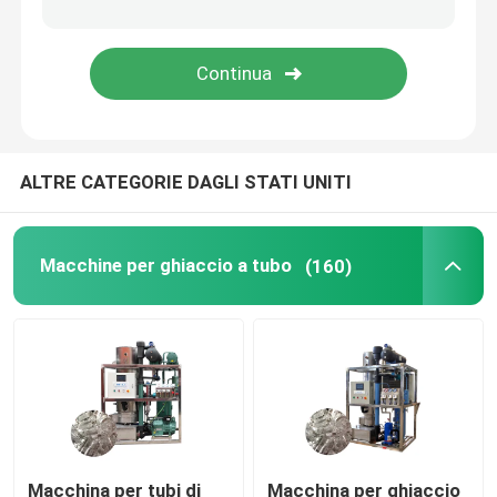
Macchine per la frantumazione del ghiaccio
Macchina del ghiaccio dei residui
ALTRE CATEGORIE DAGLI STATI UNITI
Congelatore per celle frigorifere
Miscelatore di gelato commerciale
Macchine per ghiaccio a tubo
(160)
Macchina di ghiaccio secco
Macchina per tubi di
Macchina per ghiaccio