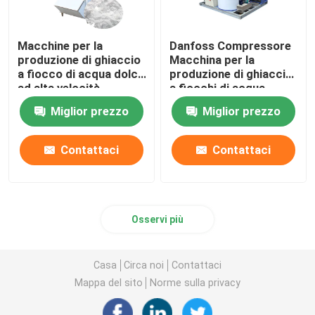
Macchine per la
Danfoss Compressore
produzione di ghiaccio
Macchina per la
a fiocco di acqua dolce
produzione di ghiaccio
ad alta velocità
a fiocchi di acqua
Macchine per la
dolce 3 tonnellate
Miglior prezzo
Miglior prezzo
produzione di ghiaccio
Macchina per la
a fiocco commerciale
produzione di ghiaccio
Risparmio energetico
a fiocchi di frutti di
Contattaci
Contattaci
mare
Osservi più
Casa
Circa noi
Contattaci
Mappa del sito
Norme sulla privacy