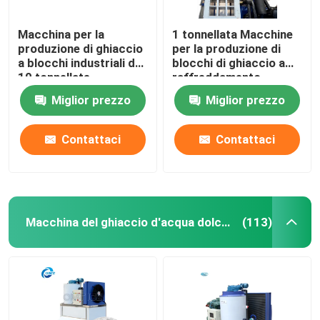
Macchina per la
1 tonnellata Macchine
produzione di ghiaccio
per la produzione di
a blocchi industriali da
blocchi di ghiaccio a
10 tonnellate
raffreddamento
diretto Pesca
Miglior prezzo
Miglior prezzo
Macchine per la
produzione di blocchi
di ghiaccio industriali
Contattaci
Contattaci
Macchina del ghiaccio d'acqua dolce del fiocco
(113)