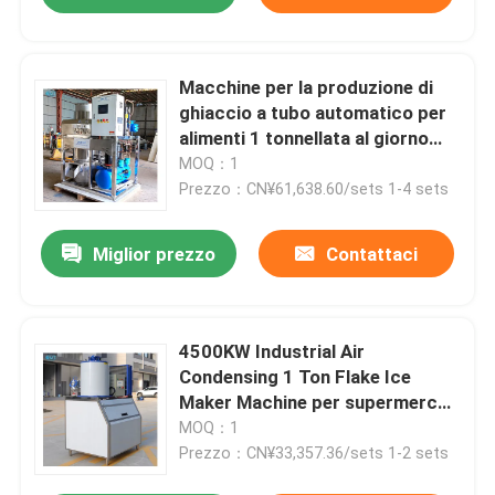
Macchine per la produzione di
ghiaccio a tubo automatico per
alimenti 1 tonnellata al giorno
per una vasta gamma di
MOQ：1
applicazioni commerciali
Prezzo：CN¥61,638.60/sets 1-4 sets
Miglior prezzo
Contattaci
4500KW Industrial Air
Condensing 1 Ton Flake Ice
Maker Machine per supermercati
e produzione automatica di
MOQ：1
ghiaccio nei supermercati
Prezzo：CN¥33,357.36/sets 1-2 sets