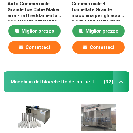
Auto Commerciale
Commerciale 4
Grande Ice Cube Maker
tonnellate Grande
aria - raffreddamento
macchina per ghiaccio
con elevata efficienza
a cubo Industria delle
bevande Grande
Miglior prezzo
Miglior prezzo
fabbricante di ghiaccio
a cubo
Contattaci
Contattaci
Macchina del blocchetto del sorbetto del sale
(32)