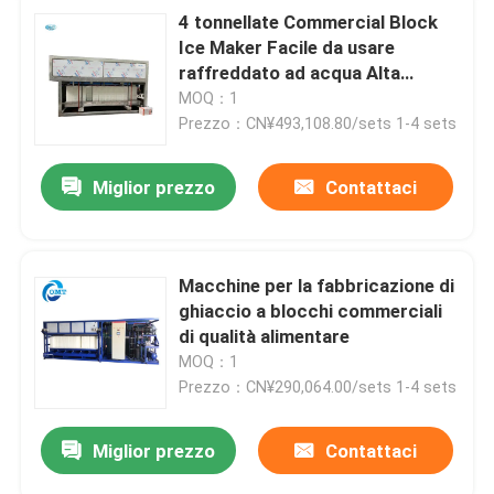
4 tonnellate Commercial Block
Ice Maker Facile da usare
raffreddato ad acqua Alta
velocità
MOQ：1
Prezzo：CN¥493,108.80/sets 1-4 sets
Miglior prezzo
Contattaci
Macchine per la fabbricazione di
ghiaccio a blocchi commerciali
di qualità alimentare
MOQ：1
Prezzo：CN¥290,064.00/sets 1-4 sets
Miglior prezzo
Contattaci