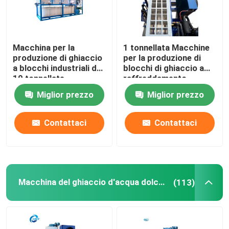
Macchina del blocchetto del sorbetto del sale
Macchina per la
1 tonnellata Macchine
produzione di ghiaccio
per la produzione di
Macchina di raffreddamento diretta del blocco di ghia
a blocchi industriali da
blocchi di ghiaccio a
10 tonnellate
raffreddamento
diretto Pesca
Macchina del ghiaccio d'acqua dolce del fiocco
Miglior prezzo
Miglior prezzo
Macchine per la
produzione di blocchi
di ghiaccio industriali
Contattaci
Contattaci
Macchina per il ghiaccio in scaglie di acqua di mare
macchina del ghiaccio commerciale del cubo
Macchina del ghiaccio d'acqua dolce del fiocco
(113)
Macchina per ghiaccio a piastre
Macchina di congelamento veloce