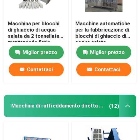
Su di noi
Macchina per blocchi
Macchine automatiche
di ghiaccio di acqua
per la fabbricazione di
salata da 2 tonnellate
blocchi di ghiaccio di
Visita alla fabbrica
mantenendo l'aria
acqua salata
fresca raffreddata
Miglior prezzo
Miglior prezzo
Controllo della qualità
Contattaci
Contattaci
Contattaci
Chiedi un preventivo
Macchina di raffreddamento diretta del blocco di ghiaccio
(12)
Macchine per ghiaccio a tubo
macchine per il ghiaccio a grandi cubi