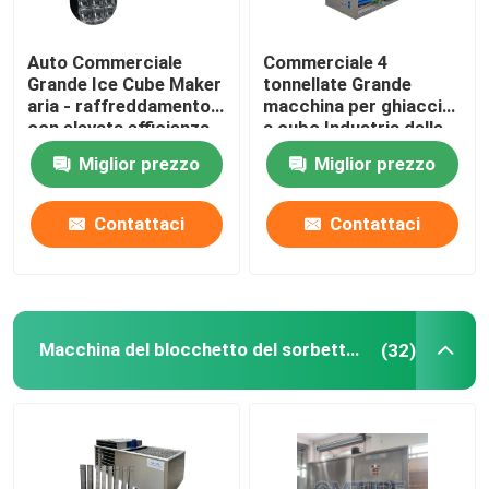
Auto Commerciale
Commerciale 4
Grande Ice Cube Maker
tonnellate Grande
aria - raffreddamento
macchina per ghiaccio
con elevata efficienza
a cubo Industria delle
bevande Grande
Miglior prezzo
Miglior prezzo
fabbricante di ghiaccio
a cubo
Contattaci
Contattaci
Casa.
Macchina del blocchetto del sorbetto del sale
(32)
Prodotti
Show VR