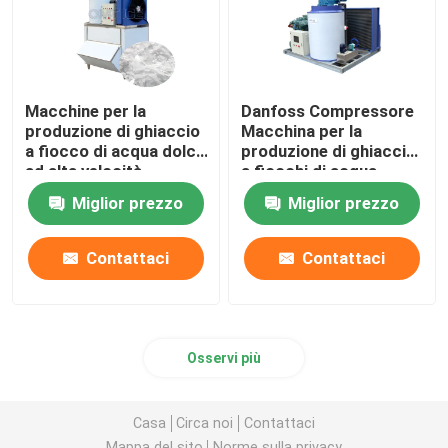
Macchine per la frantumazione del ghiaccio
Macchine per la
Danfoss Compressore
Macchina del ghiaccio dei residui
produzione di ghiaccio
Macchina per la
a fiocco di acqua dolce
produzione di ghiaccio
ad alta velocità
a fiocchi di acqua
Congelatore per celle frigorifere
Macchine per la
dolce 3 tonnellate
Miglior prezzo
Miglior prezzo
produzione di ghiaccio
Macchina per la
a fiocco commerciale
produzione di ghiaccio
Miscelatore di gelato commerciale
Risparmio energetico
a fiocchi di frutti di
Contattaci
Contattaci
mare
Macchina di ghiaccio secco
Osservi più
Casa
Circa noi
Contattaci
Mappa del sito
Norme sulla privacy