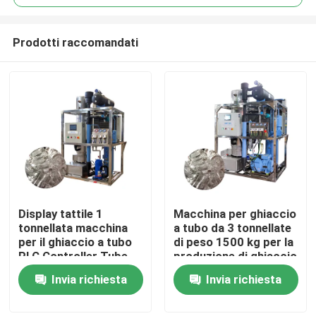
Prodotti raccomandati
Display tattile 1
Macchina per ghiaccio
Casa.
tonnellata macchina
a tubo da 3 tonnellate
per il ghiaccio a tubo
di peso 1500 kg per la
PLC Controller Tube
produzione di ghiaccio
Prodotti
Ice Maker
alimentare in vendita e
Invia richiesta
Invia richiesta
Automatizzato
prestazioni
Show VR