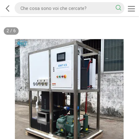
2
/
6