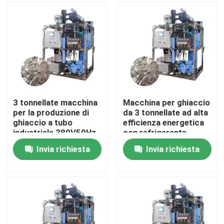
Su di noi
Visita alla fabbrica
Controllo della qualità
3 tonnellate macchina
Macchina per ghiaccio
per la produzione di
da 3 tonnellate ad alta
ghiaccio a tubo
efficienza energetica
Contattaci
industriale 380V50Hz
con refrigerante
per hotel e ristoranti
R404a e grande
Invia richiesta
Invia richiesta
capacità
Chiedi un preventivo
Macchine per ghiaccio a tubo
macchine per il ghiaccio a grandi cubi