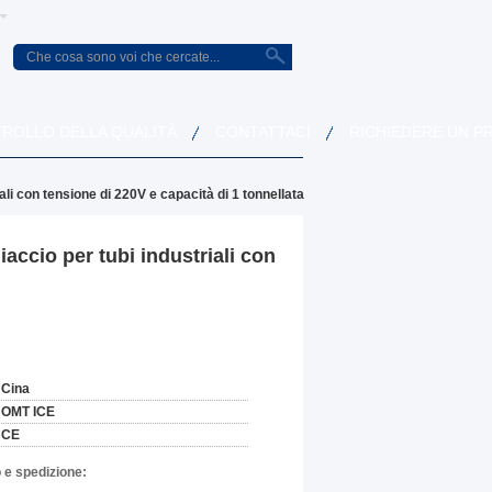
ROLLO DELLA QUALITÀ
CONTATTACI
RICHIEDERE UN P
i con tensione di 220V e capacità di 1 tonnellata
ccio per tubi industriali con
Cina
OMT ICE
CE
 e spedizione: