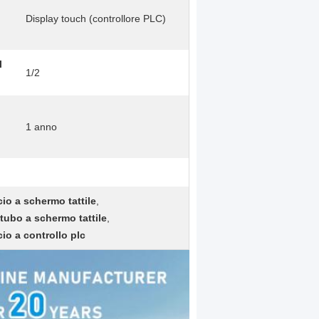
Display touch (controllore PLC)
l
1/2
1 anno
io a schermo tattile
,
tubo a schermo tattile
,
io a controllo plc