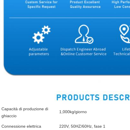
Capacità di produzione di
1,000kg/giorno
ghiaccio
Connessione elettrica
220V, 50HZ/60Hz, fase 1