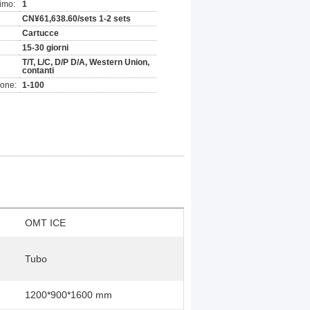
imo:
1
CN¥61,638.60/sets 1-2 sets
Cartucce
15-30 giorni
T/T, L/C, D/P D/A, Western Union,
contanti
ione:
1-100
OMT ICE
Tubo
1200*900*1600 mm