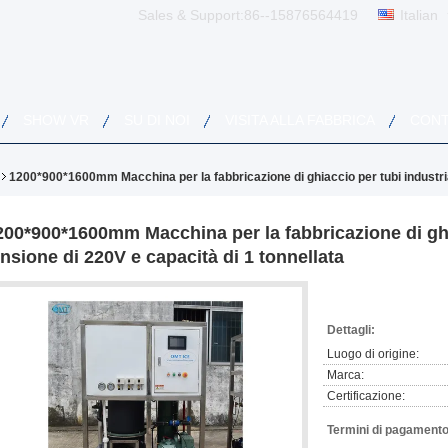
Sales & Support:
86--15876564419
Italian
SHOW VR
SU DI NOI
VISITA ALLA FABBRICA
CONT
1200*900*1600mm Macchina per la fabbricazione di ghiaccio per tubi industrial
200*900*1600mm Macchina per la fabbricazione di ghia
ensione di 220V e capacità di 1 tonnellata
Dettagli:
Luogo di origine:
Marca:
Certificazione:
Termini di pagamento