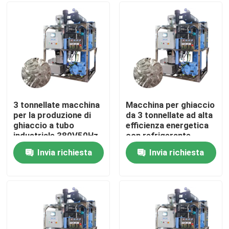
Su di noi
Visita alla fabbrica
Controllo della qualità
3 tonnellate macchina
Macchina per ghiaccio
per la produzione di
da 3 tonnellate ad alta
ghiaccio a tubo
efficienza energetica
Contattaci
industriale 380V50Hz
con refrigerante
per hotel e ristoranti
R404a e grande
Invia richiesta
Invia richiesta
capacità
Chiedi un preventivo
Macchine per ghiaccio a tubo
macchine per il ghiaccio a grandi cubi