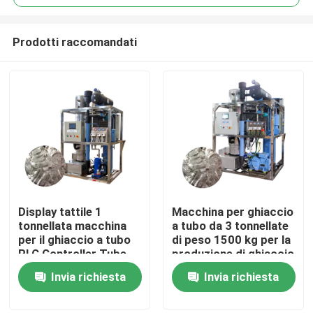
Prodotti raccomandati
Display tattile 1
Macchina per ghiaccio
Casa.
tonnellata macchina
a tubo da 3 tonnellate
per il ghiaccio a tubo
di peso 1500 kg per la
PLC Controller Tube
produzione di ghiaccio
Prodotti
Ice Maker
alimentare in vendita e
Invia richiesta
Invia richiesta
Automatizzato
prestazioni
Show VR