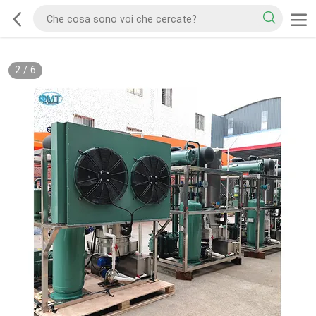
2
/
6