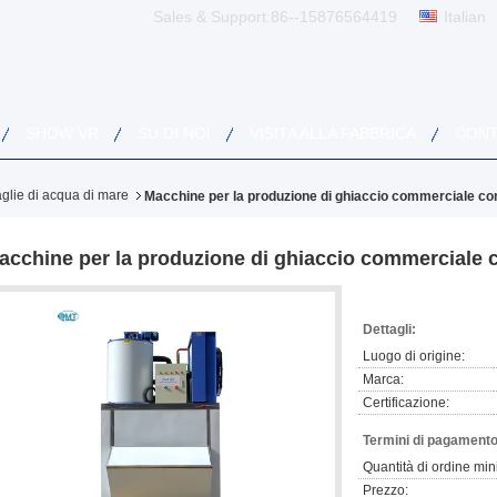
Sales & Support:
86--15876564419
Italian
SHOW VR
SU DI NOI
VISITA ALLA FABBRICA
CONT
aglie di acqua di mare
Macchine per la produzione di ghiaccio commerciale co
acchine per la produzione di ghiaccio commerciale 
Dettagli:
Luogo di origine:
Marca:
Certificazione:
Termini di pagamento
Quantità di ordine min
Prezzo: