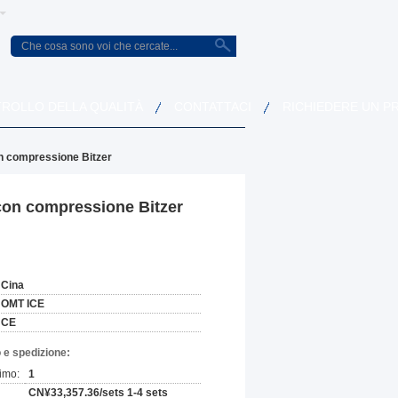
ROLLO DELLA QUALITÀ
CONTATTACI
RICHIEDERE UN P
n compressione Bitzer
con compressione Bitzer
Cina
OMT ICE
CE
 e spedizione:
imo:
1
CN¥33,357.36/sets 1-4 sets