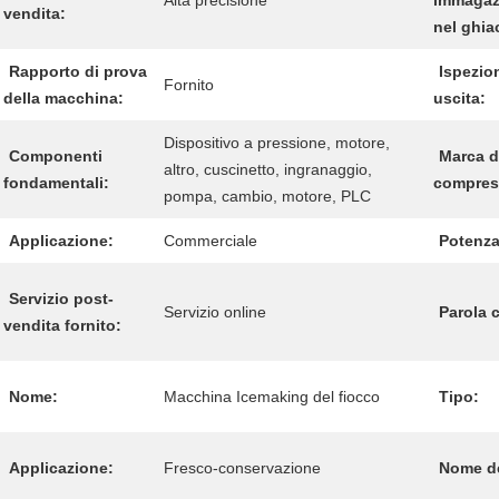
Alta precisione
immagaz
vendita:
nel ghia
Rapporto di prova
Ispezio
Fornito
della macchina:
uscita:
Dispositivo a pressione, motore,
Componenti
Marca d
altro, cuscinetto, ingranaggio,
fondamentali:
compres
pompa, cambio, motore, PLC
Applicazione:
Commerciale
Potenza
Servizio post-
Servizio online
Parola 
vendita fornito:
Nome:
Macchina Icemaking del fiocco
Tipo:
Applicazione:
Fresco-conservazione
Nome de