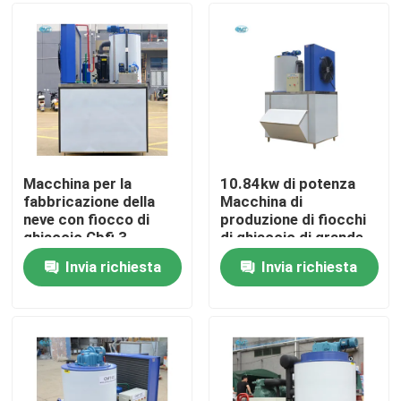
Su di noi
Visita alla fabbrica
Controllo della qualità
Macchina per la
10.84kw di potenza
fabbricazione della
Macchina di
neve con fiocco di
produzione di fiocchi
Contattaci
ghiaccio Cbfi 3
di ghiaccio di grande
tonnellate di ghiaccio
capacità 3 tonnellate
Invia richiesta
Invia richiesta
1830*1635*2600MM
controllo automatico
Chiedi un preventivo
10,84kw
Macchine per ghiaccio a tubo
macchine per il ghiaccio a grandi cubi