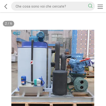
2
/
6