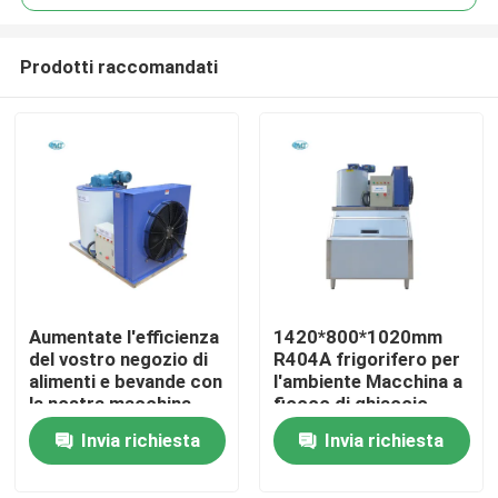
Prodotti raccomandati
Aumentate l'efficienza
1420*800*1020mm
Casa.
del vostro negozio di
R404A frigorifero per
alimenti e bevande con
l'ambiente Macchina a
la nostra macchina
fiocco di ghiaccio
Prodotti
per ghiaccio a fiocchi
500kg Macchina a
Invia richiesta
Invia richiesta
industriale in Marocco
fiocco di ghiaccio
direttamente
Show VR