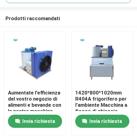
Prodotti raccomandati
Aumentate l'efficienza
1420*800*1020mm
Casa.
del vostro negozio di
R404A frigorifero per
alimenti e bevande con
l'ambiente Macchina a
la nostra macchina
fiocco di ghiaccio
Prodotti
per ghiaccio a fiocchi
500kg Macchina a
Invia richiesta
Invia richiesta
industriale in Marocco
fiocco di ghiaccio
direttamente
Show VR