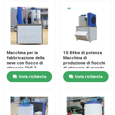
Su di noi
Visita alla fabbrica
Controllo della qualità
Macchina per la
10.84kw di potenza
fabbricazione della
Macchina di
neve con fiocco di
produzione di fiocchi
Contattaci
ghiaccio Cbfi 3
di ghiaccio di grande
tonnellate di ghiaccio
capacità 3 tonnellate
Invia richiesta
Invia richiesta
1830*1635*2600MM
controllo automatico
Chiedi un preventivo
10,84kw
Macchine per ghiaccio a tubo
macchine per il ghiaccio a grandi cubi