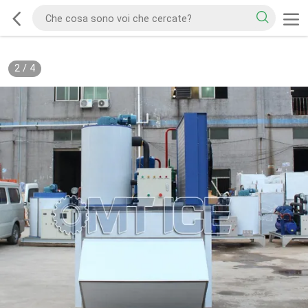
2
/
4