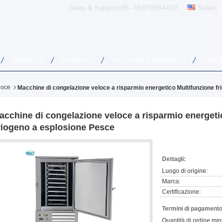
Sales & Support:
86--15876564419
Italian
SHOW VR
SU DI NOI
VISITA ALLA FABBRICA
CONT
loce
Macchine di congelazione veloce a risparmio energetico Multifunzione fr
acchine di congelazione veloce a risparmio energetic
riogeno a esplosione Pesce
Dettagli:
Luogo di origine:
Marca:
Certificazione:
Termini di pagamento
Quantità di ordine min