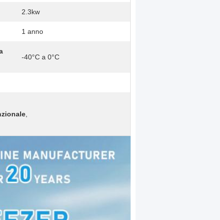
2.3kw
1 anno
a
-40°C a 0°C
nzionale
,