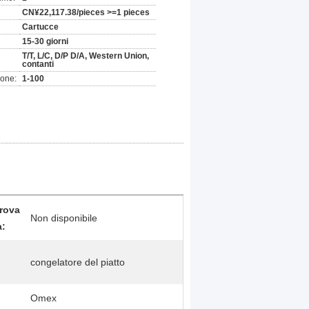
CN¥22,117.38/pieces >=1 pieces
Cartucce
15-30 giorni
T/T, L/C, D/P D/A, Western Union,
contanti
ione:
1-100
rova
Non disponibile
a:
congelatore del piatto
Omex