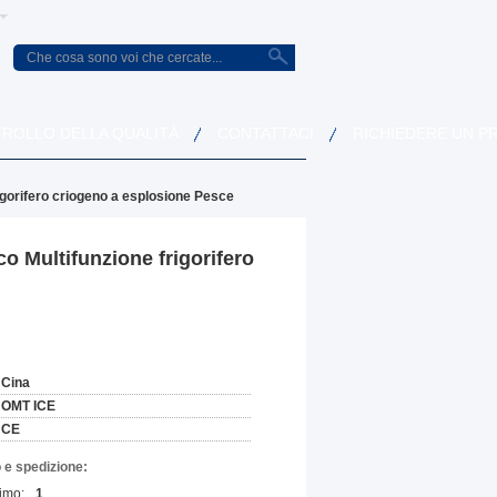
ROLLO DELLA QUALITÀ
CONTATTACI
RICHIEDERE UN P
igorifero criogeno a esplosione Pesce
o Multifunzione frigorifero
Cina
OMT ICE
CE
 e spedizione:
imo:
1