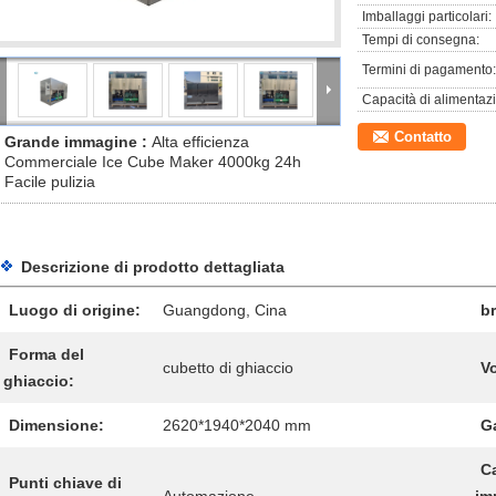
Imballaggi particolari:
Tempi di consegna:
Termini di pagamento:
Capacità di alimentaz
Contatto
Grande immagine :
Alta efficienza
Commerciale Ice Cube Maker 4000kg 24h
Facile pulizia
Descrizione di prodotto dettagliata
Luogo di origine:
Guangdong, Cina
b
Forma del
cubetto di ghiaccio
Vo
ghiaccio:
Dimensione:
2620*1940*2040 mm
G
Ca
Punti chiave di