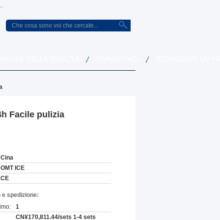
ROLLO DELLA QUALITÀ
CONTATTACI
RICHIEDERE UN P
a
 Facile pulizia
Cina
OMT ICE
CE
 e spedizione:
imo:
1
CN¥170,811.44/sets 1-4 sets