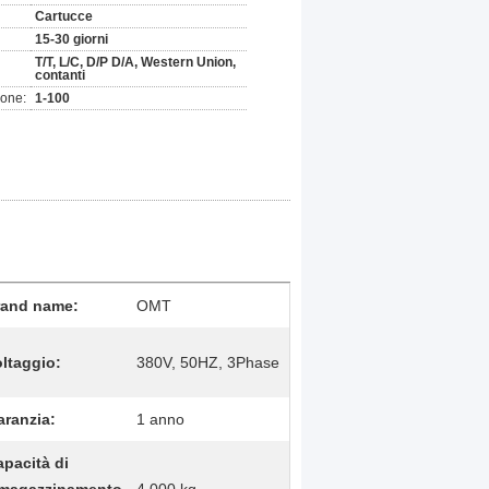
Cartucce
15-30 giorni
T/T, L/C, D/P D/A, Western Union,
contanti
ione:
1-100
rand name:
OMT
ltaggio:
380V, 50HZ, 3Phase
aranzia:
1 anno
pacità di