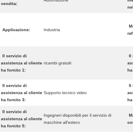
Automazione
im
vendita:
ne
Mo
Applicazione:
Industria
ra
Il servizio di
Il
assistenza al cliente
ricambi gratuiti
as
ha fornito 1:
ha
Il servizio di
Il
assistenza al cliente
Supporto tecnico video
as
ha fornito 3:
ha
Il servizio di
Ingegneri disponibili per il servizio di
M
assistenza al cliente
macchine all'estero
co
ha fornito 5: