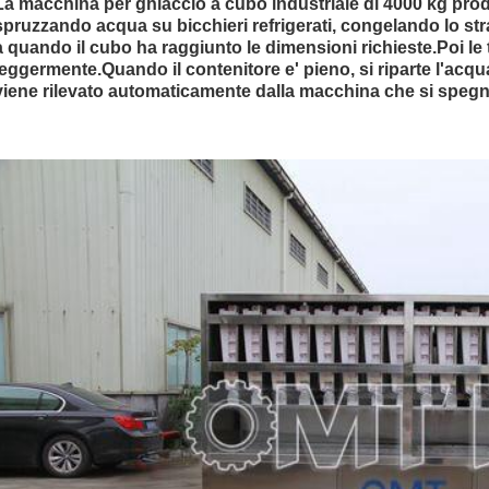
La macchina per ghiaccio a cubo industriale di 4000 kg prod
spruzzando acqua su bicchieri refrigerati, congelando lo str
a quando il cubo ha raggiunto le dimensioni richieste.Poi le
leggermente.Quando il contenitore e' pieno, si riparte l'acq
viene rilevato automaticamente dalla macchina che si spegn