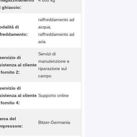
magazzinamento
4 000 kg
l ghiaccio:
raffreddamento ad
dalità di
acqua,
ffreddamento:
raffreddamento ad
aria
Servizi di
 servizio di
manutenzione e
sistenza al cliente
riparazione sul
 fornito 2:
campo
 servizio di
sistenza al cliente
Supporto online
 fornito 4:
arca del
Bitzer-Germania
mpressore: