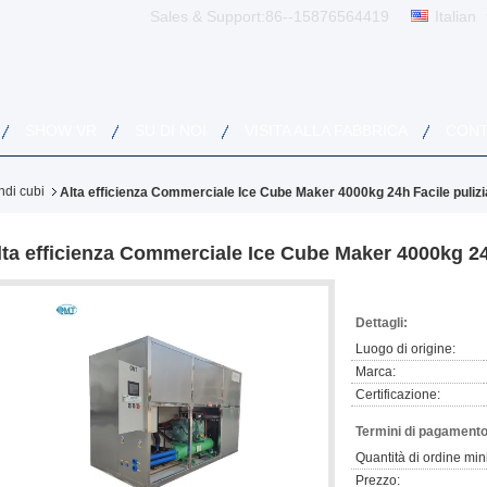
Sales & Support:
86--15876564419
Italian
SHOW VR
SU DI NOI
VISITA ALLA FABBRICA
CONT
ndi cubi
Alta efficienza Commerciale Ice Cube Maker 4000kg 24h Facile pulizi
lta efficienza Commerciale Ice Cube Maker 4000kg 24h
Dettagli:
Luogo di origine:
Marca:
Certificazione:
Termini di pagamento
Quantità di ordine min
Prezzo: