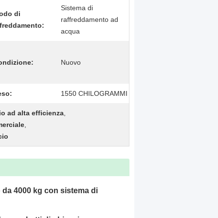
Sistema di
odo di
raffreddamento ad
ffreddamento:
acqua
ondizione:
Nuovo
eso:
1550 CHILOGRAMMI
o ad alta efficienza
,
merciale
,
cio
 da 4000 kg con sistema di